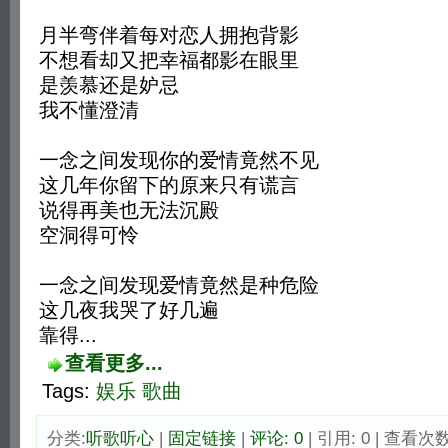
月半弯伴着每对恋人拥抱背影
不想看却又把幸福都影在眼里
是羡慕还是妒忌
我不懂澄清
一念之间发现你的爱情竟然不见
这几年你留下的原来只有谎言
说得再美也无法沉殿
空洞得可怜
一念之间发现爱情竟然是种危险
这几夜我哭了好几遍
靠得...
查看更多...
Tags:
娱乐
歌曲
分类:
听歌听心
| 
固定链接
| 
评论: 0
| 引用: 0 | 查看次数: