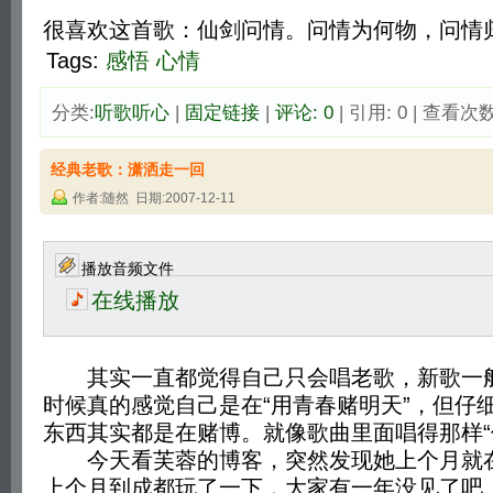
很喜欢这首歌：仙剑问情。问情为何物，问情
Tags:
感悟
心情
分类:
听歌听心
| 
固定链接
| 
评论: 0
| 引用: 0 | 查看次数:
经典老歌：潇洒走一回
作者:随然 日期:2007-12-11
播放音频文件
在线播放
其实一直都觉得自己只会唱老歌，新歌一般
时候真的感觉自己是在“用青春赌明天”，但仔
东西其实都是在赌博。就像歌曲里面唱得那样“
今天看芙蓉的博客，突然发现她上个月就在
上个月到成都玩了一下，大家有一年没见了吧