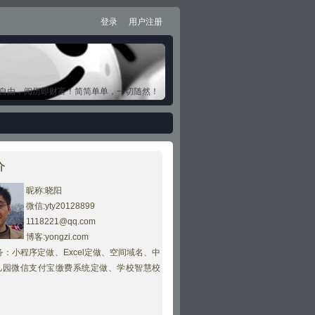
登录
用户注册
自由，阅历即财富！简简单单，一切随然！
介
昵称:晓阳
微信:yty20128899
1118221@qq.com
博客:yongzi.com
：小程序定做、Excel定做、空间域名、
中
儿园微信支付宝缴费系统定做、学校智慧校