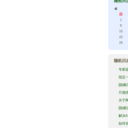
随然日
日
1
8
15
22
29
随机日
专家提
指定一
编...
[隐藏
尺规
关于
[隐藏
解决A
到可...
如何