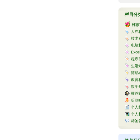
栏目分
日志
人在职
技术资
电脑相
Exce
程序代
生活知
随然心
教育教
数学知
推荐软
听歌听
个人
个人
标签