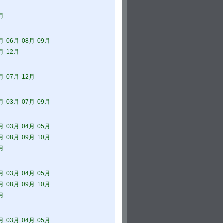
月
月
06月
08月
09月
月
12月
月
07月
12月
月
03月
07月
09月
月
03月
04月
05月
月
08月
09月
10月
月
月
03月
04月
05月
月
08月
09月
10月
月
月
03月
04月
05月