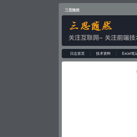
三思随然
日志首页
技术资料
Excel笔