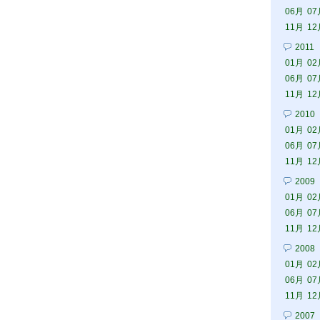
06月
07
11月
12
2011
01月
02
06月
07
11月
12
2010
01月
02
06月
07
11月
12
2009
01月
02
06月
07
11月
12
2008
01月
02
06月
07
11月
12
2007