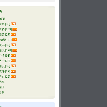
类
首页
场 [35]
料 [239]
关 [27]
l笔记 [11]
码 [32]
识 [128]
情 [91]
学 [33]
识 [32]
件 [27]
心 [12]
档案
相册
云集