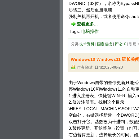
DWORD（32位），名称为Bypas
步骤三、然后重启电脑
强制关机再开机，或者使用命令shutdown 
查看更多...
Tags:
电脑操作
分类:
技术资料
| 
固定链接
| 
评论: 0
| 引用: 
Windows10 Windows11 延
作者:随然 日期:2025-08-23
由于Windows自带的暂停更新只
停Windows10和Windows11的自动
1.进入注册表。快捷键WIN+R 输入reg
2.修改注册表。找到这个目录
\HKEY_LOCAL_MACHINE\SOFTWAR
空白处，右键选择新建一个DWORD(32位)
双击打开它。基数改为十进制，数值
3.暂停更新。开始菜单→设置（也
右边暂停更新，选择最长的时间。如