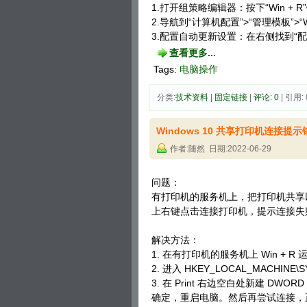
1.打开组策略编辑器：按下“Win + R”
2.导航到“计算机配置”>“管理模板”>“Wi
3.配置自动更新设置：在右侧找到“配
查看更多...
Tags:
电脑操作
分类:
技术资料
| 
固定链接
| 
评论: 0
| 引用: 
Windows 10 共享打印机连接提示错
作者:随然 日期:2022-06-29
问题：
有打印机的服务机上，把打印机共享
上右键点击连接打印机，提示连接失败，错
解决方法：
1. 在有打印机的服务机上 Win + R 运
2. 进入 HKEY_LOCAL_MACHINE\SYSTE
3. 在 Print 右边空白处新建 DWORD（3
确定，重启电脑。然后再尝试连接，