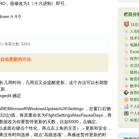
sNRO，值修改为1（十六进制）即可。
栏目分
/r /t 0
日志
人在职
技术资
0 | 查看次数: 3263 
电脑相
Exce
程序代
长关闭自动更新的方法
生活知
随然心
教育教
能延长几周时间，几周后又会提醒更新。这个办法可以长期暂
数学知
更新。
推荐软
edit,确定
听歌听
个人
E\Microsoft\WindowsUpdate\UX\Settings ，在窗口右侧
个人
值，将其重命名为FlightSettingsMaxPauseDays，再
标签
数据改为你要暂停更新的天数，比如5000，点确定。
可以桌面右键点个性化，再点左上角的主页）→更新和安全，
果没有时间选择，就点“高级选项”，再修改暂停更新的时