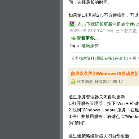
间，选择最长的时间。
如果第1步和第2步不方便操作，可
点击下载延长更新注册表文件
(2
[2025-08-23 09:41 AM; 已下载次数:
查看更多...
Tags:
电脑操作
分类:
技术资料
| 
固定链接
| 
评论: 0
| 引用: 
彻底永久关闭Windows10自动更
作者:随然 日期:2024-09-17
‌通过‌服务管理器关闭自动更新‌
1.打开服务管理器：按下“Win + R”键，
2.找到“‌Windows Update”服务：
3.停止并禁用服务：右键点击“Windo
为“禁用”。
‌通过‌组策略编辑器关闭自动更新‌