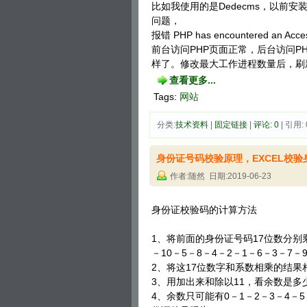
比如我使用的是Dedecms，以前安
问题，
报错 PHP has encountered an Acces
前台访问PHP页面正常，后台访问P
样了。修改最大工作进程数量后，刷
查看更多...
Tags:
网站
分类:
技术资料
| 
固定链接
| 
评论: 0
| 引用: 
身份证号码校验原理，EXCEL校
作者:随然 日期:2019-06-23
身份证校验码的计算方法
1、将前面的身份证号码17位数分别
－10－5－8－4－2－1－6－3－7－
2、将这17位数字和系数相乘的结果
3、用加出来和除以11，看余数是多
4、余数只可能有0－1－2－3－4－