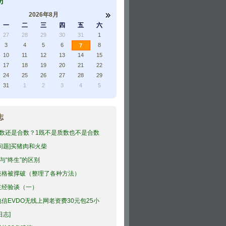
历
2026年8月
一
二
三
四
五
六
27
28
29
30
31
1
3
4
5
6
8
7
10
11
12
13
14
15
17
18
19
20
21
22
24
25
26
27
28
29
31
1
2
3
4
5
志
质数还是合数？1既不是质数也不是合数
问题]买猪肉和火柴
”与“终生”的区别
表格被撑破（整理了各种方法）
主经验谈（一）
信EVDO无线上网老资费30元包25小
..
日志]