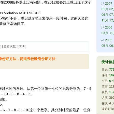
装在2008服务器上没有问题，在2012服务器上就出现了这个
2007
01月
02
s Violation at 01F9EDE6
06月
07
HP就打不开，重启以后能正常使用一段时间，过两天又这
11月
12
新就正常访问了。
2006
03月
11
2005
05月
06
0 | 查看次数: 13316 
验身份证方法，简道云校验身份证方法
统计信
日志:
77
评论: 
10
引用: 
6
留言: 
11
乘以不同的系数。从第一位到第十七位的系数分别为：7－9
会员: 
1
9－10－5－8－4－2。
访问: 
39
相加。
在线: 
4
少。
建站时间:
5－6－7－8－9－10这11个数字。其分别对应的最后一位身