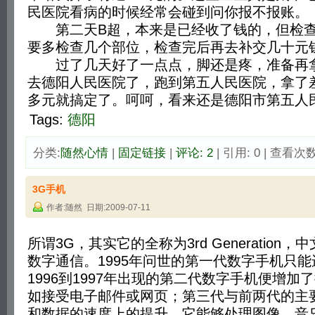
民医院看病的时候经常会碰到问你报不报账。
第二天B超，本来是已经收了钱的，但检查
要多检查几个部位，检查完后再去补交几十元
过了几天好了一点点，脚还是疼，准备再拿
去德阳人民医院了，跑到第五人民医院，拿了差
多元就搞定了。呵呵，看来还是德阳市第五人
Tags:
德阳
分类:
随然心情
| 
固定链接
| 
评论: 2
| 引用: 0 | 查看次数:
3G手机
作者:随然 日期:2009-07-11
所谓3G，其实它的全称为3rd Generation
数字通信。1995年问世的第一代数字手机只
1996到1997年出现的第二代数字手机便增加
如接受电子邮件或网页；第三代与前两代的主
和数据的速度上的提升，它能够处理图像、音