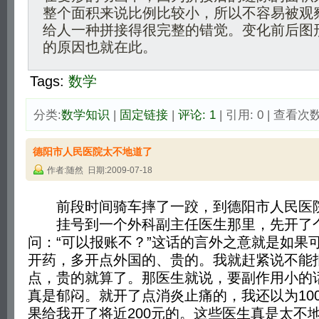
整个面积来说比例比较小，所以不容易被观
给人一种拼接得很完整的错觉。变化前后图
的原因也就在此。
Tags:
数学
分类:
数学知识
| 
固定链接
| 
评论: 1
| 引用: 0 | 查看次数:
德阳市人民医院太不地道了
作者:随然 日期:2009-07-18
前段时间骑车摔了一跤，到德阳市人民医
挂号到一个外科副主任医生那里，先开了个
问：“可以报账不？”这话的言外之意就是如果
开药，多开点外国的、贵的。我就赶紧说不能
点，贵的就算了。那医生就说，要副作用小的
真是郁闷。就开了点消炎止痛的，我还以为10
果给我开了将近200元的。这些医生真是太不