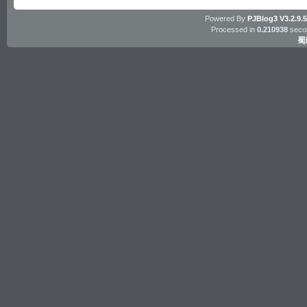
Powered By
PJBlog3
V3.2.9.
Processed in
0.210938
secon
蜀