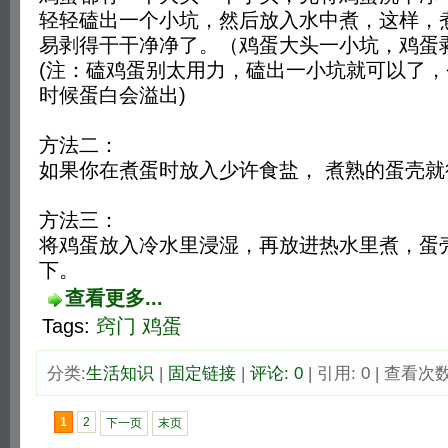
轻轻磕出一个小坑，然后放入水中煮，这样，
易剥得干干净净了。（鸡蛋大头一小坑，鸡蛋
(注：磕鸡蛋别太用力，磕出一小坑就可以了
时候蛋白会溢出)
方法二：
如果你在煮蛋时放入少许食盐， 煮熟的蛋壳就
方法三：
将鸡蛋放入冷水里浸湿，再放进热水里煮，蛋
下。
查看更多...
Tags:
窍门
鸡蛋
分类:
生活知识
| 
固定链接
| 
评论: 0
| 引用: 0 | 查看次数:
1
2
下一页
末页