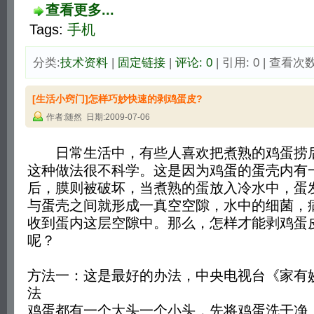
查看更多...
Tags:
手机
分类:
技术资料
| 
固定链接
| 
评论: 0
| 引用: 0 | 查看次数:
[生活小窍门]怎样巧妙快速的剥鸡蛋皮?
作者:随然 日期:2009-07-06
日常生活中，有些人喜欢把煮熟的鸡蛋捞后
这种做法很不科学。这是因为鸡蛋的蛋壳内有
后，膜则被破坏，当煮熟的蛋放入冷水中，蛋
与蛋壳之间就形成一真空空隙，水中的细菌，
收到蛋内这层空隙中。那么，怎样才能剥鸡蛋
呢？
方法一：这是最好的办法，中央电视台《家有
法
鸡蛋都有一个大头一个小头，先将鸡蛋洗干净