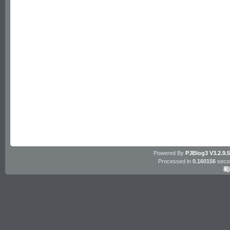
Powered By
PJBlog3
V3.2.9.
Processed in
0.160156
secon
蜀